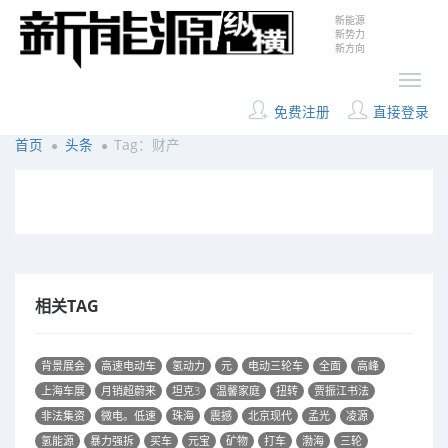
新能源
新势力
新方向
免费注册
直接登录
首页
头条
Tag：财产
相关TAG
背景展会
高速电动车
氢动力
元
电动三轮车
全面
高峰
上海车展
月销超蔚来
坦克3
温馨家庭
扭转
贾振江书法
非法集资
微电。低速
珠海
震撼
北京现代
孟光
凌源
氢能源
暴力强拆
买车
元宝
矿物
打车
渤海
三轮