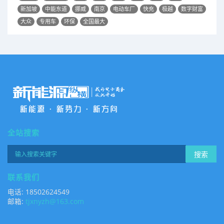
新加坡
中能东道
挪威
南京
电动车厂
快充
极越
数字财富
大众
专用车
环保
全国最大
全站搜索
搜索
联系我们
电话: 18502624549
邮箱:
tjxnyzh@163.com