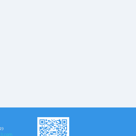
49
63.com