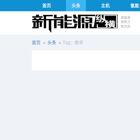
首页
头条
主机
氢能
新能源
新势力
新方向
首页
头条
Tag：绝非