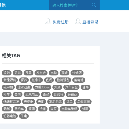
其他
免费注册
直接登录
相关TAG
凌源
总局
宝马
发布会
电动
高峰
快修店
新能源网
保养
概念车
直观
检测设备
蓄电池
碳中和
比亚迪秦
力帆330ev
外资
汽车安全
静海
打车
美国
凤凰电三
西安
奥巴马
经销商
低速转高速
充电器
天能
笔走龙蛇
订单
温馨家庭
无锡
网约车
滴滴
抢滩
国家
电动车维修
制氢
竹藤电池
牛电