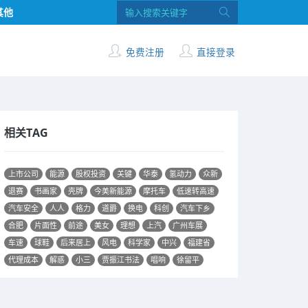
其他
免费注册
直接登录
相关TAG
上市公司
能源
股权投资
关键
华泰
氢动力
众新
退赛
书画家
壳牌
今美新能源
摩托车
低速转高速
汽车安全
人人
格力
道爵
换电
科创
汽车下乡
合肥
片面性
前途
美女
理想
上汽
广州车展
车速
球鞋
后来居上
风电
科学家
中兴
福建省
代理成本
解惑
小三
贾振江书法
唱响
徐留平