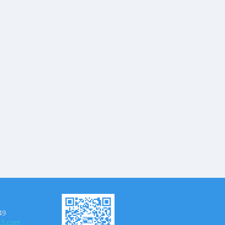
49
63.com