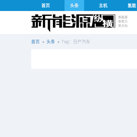
首页
头条
主机
氢能
新能源
新势力
新方向
首页
头条
Tag：日产汽车