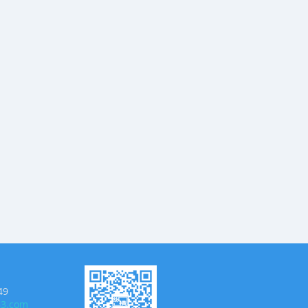
49
63.com