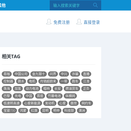
其他
免费注册
直接登录
相关TAG
易咖
中国公司
金九银十
问界
中兴
诈骗
直播
控制器
跳水
电机
月销超蔚来
一带
跑车
江淮
珠海
加氢
动力电池
唱响
长安
燃油货车
正负
巴黎
充电
中国
首座
竹藤电池
纵横网
低速转高速
心爱新能源
发动机
心爱
面世
网约车
宝骏730
鸿蒙
红旗
昆明
明申
科技部
澳洲