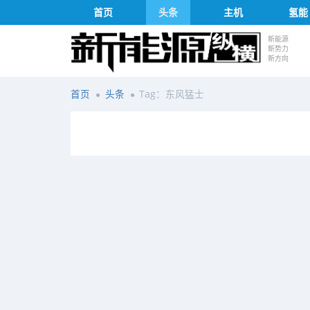
首页
头条
主机
氢能
新能源
新势力
新方向
首页
头条
Tag：东风猛士