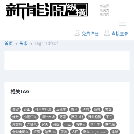
新能源
新势力
新方向
免费注册
直接登录
首页
头条
Tag：sdfsdf
相关TAG
关键
泰山
可再生能源
三轮车
威马
动向
领域
美女
缘分
小鹏汽车
海外市场
万家
野马U能
行业趋势
下手
成交额
光储氢
起火
召回
小三
两重天
国产车
供电局
全球电动车
红旗
哈弗H6
丽驰
人民
新车 BEIJING-X7
途昂