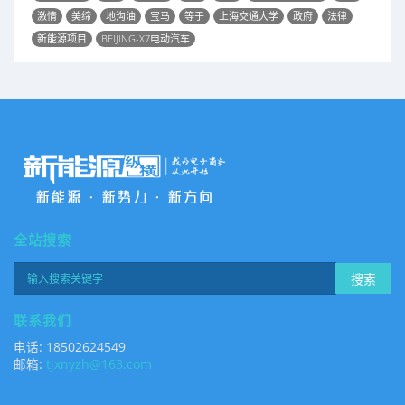
激情
美缔
地沟油
宝马
等于
上海交通大学
政府
法律
新能源项目
BEIJING-X7电动汽车
全站搜索
搜索
联系我们
电话: 18502624549
邮箱:
tjxnyzh@163.com