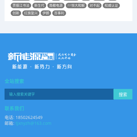
贾振江书法
新生代
南都电源
FF恒大和解
对不起
权威认证
创新
红旗复兴
伊朗
百事利
全站搜索
搜索
联系我们
电话: 18502624549
邮箱:
tjxnyzh@163.com