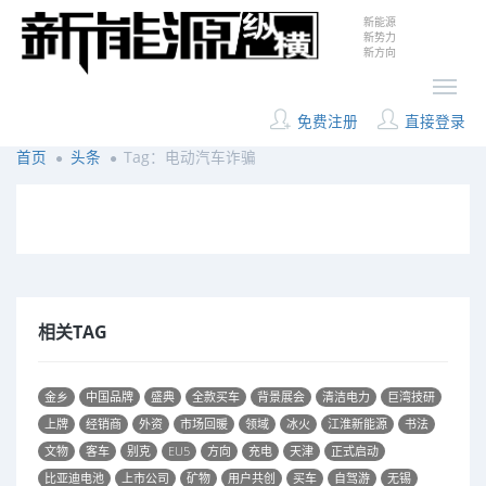
新能源
新势力
新方向
免费注册
直接登录
首页
头条
Tag：电动汽车诈骗
相关TAG
金乡
中国品牌
盛典
全款买车
背景展会
清洁电力
巨湾技研
上牌
经销商
外资
市场回暖
领域
冰火
江淮新能源
书法
文物
客车
别克
EU5
方向
充电
天津
正式启动
比亚迪电池
上市公司
矿物
用户共创
买车
自驾游
无锡