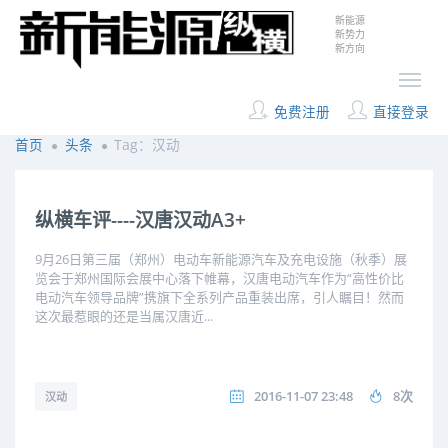
新能源
新势力
新方向
免费注册
直接登录
首页
头条
Tag：汉动
纵横车评----汉唐汉动A3+
9月26日第三届（郑州）电动车新能源汽车及充电设施（秋季）展
览会于郑州国际会展中心落下帷幕，汉唐电动汽车作为“高性价比
电动汽车领导品牌”携旗下全系列产品重装出席，引人瞩目！然而
这次最惹眼的还是当属汉唐近...
2016-11-07 23:48
8次
汉动