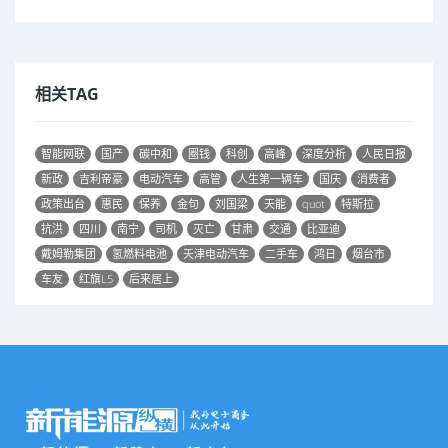
相关TAG
智能网联
国产
碳中和
圈钱
科创
高峰
深度分析
人民日报
新政
吉利帝豪
电动汽车
高管
人生第一辆车
国庆
消费者
政策出台
惠民
保养
金句
刘国梁
天能
quot
特斯拉
抗洪
四川
南宁
司机
灭亡
甘肃
交通
比亚迪
戴姆勒集团
氢燃料电池
天津电动汽车
二手车
鸿日
烟台市
车友
红旗L5
后来居上