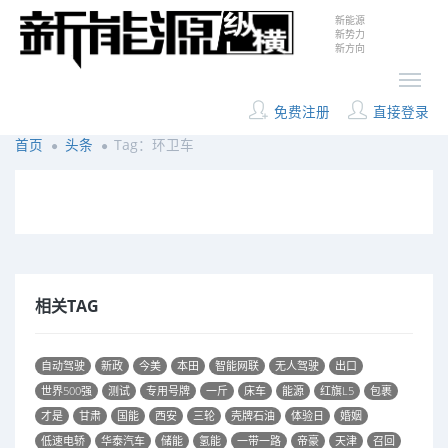
新能源
新势力
新方向
免费注册
直接登录
首页
头条
Tag：环卫车
相关TAG
自动驾驶
新政
今美
本田
智能网联
无人驾驶
出口
世界500强
测试
专用号牌
一斤
床车
能源
红旗L5
包裹
才是
甘肃
国能
西安
三轮
壳牌石油
体验日
婚姻
低速电轿
华泰汽车
储能
氢能
一带一路
帝豪
天津
召回