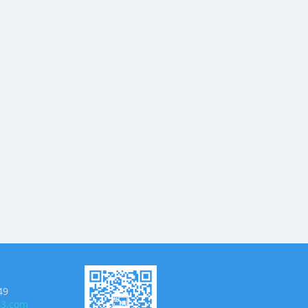
49
63.com