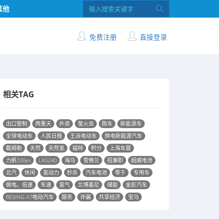
其他
免费注册
直接登录
相关TAG
出口管制
两重天
外资
萤火虫
跑车
新能源车
全球电动车
人民日报
王派电动车
换电新能源汽车
戴姆勒
天然
天然氢
福特
积分
上海车展
力帆330ev
LAS240
海马
雪佛兰
招兼职
超威电池
北汽
休闲
氢动力
秒杀
汽车电池
等于
专用车
微电。低速
车速
氢气
兰博基尼
储能
金彭汽车
BEIJING-X7电动汽车
服务
诈骗
共享经济
宝马