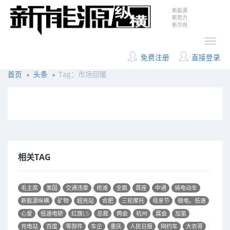
新能源
新势力
新方向
免费注册
直接登录
首页
头条
Tag：市场回暖
相关TAG
毛主席
美国
交通违章
抢滩
全面
首座
中通
骑电动车
新能源纵横
矿物
超充站
合肥
三轮摩托
母亲节
微电。低速
心爱
低速电轿
红旗L5
总裁
两会
杭州
展会
加氢
充电站
百度
零部件
车企
重庆
人民日报
网约车
大衣哥