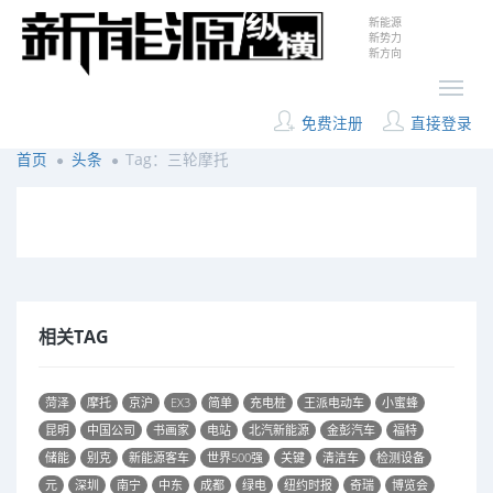
新能源
新势力
新方向
免费注册
直接登录
首页
头条
Tag：三轮摩托
相关TAG
菏泽
摩托
京沪
EX3
简单
充电桩
王派电动车
小蜜蜂
昆明
中国公司
书画家
电站
北汽新能源
金彭汽车
福特
储能
别克
新能源客车
世界500强
关键
清洁车
检测设备
元
深圳
南宁
中东
成都
绿电
纽约时报
奇瑞
博览会