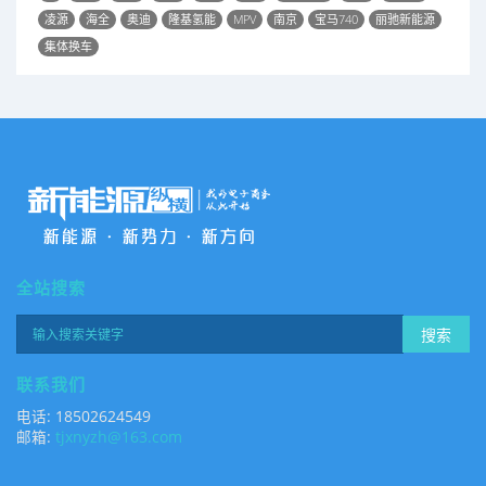
凌源
海全
奥迪
隆基氢能
MPV
南京
宝马740
丽驰新能源
集体换车
全站搜索
搜索
联系我们
电话: 18502624549
邮箱:
tjxnyzh@163.com