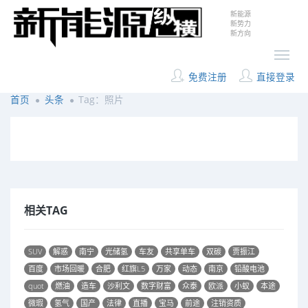
新能源
新势力
新方向
免费注册
直接登录
首页
头条
Tag：照片
相关TAG
SUV
解惑
南宁
光储氢
车友
共享单车
双碳
贾振江
百度
市场回暖
合肥
红旗L5
万家
动态
南京
铅酸电池
quot
燃油
造车
沙利文
数字财富
众泰
欧派
小蚁
本途
微瑕
氢气
国产
法律
直播
宝马
前途
注销资质