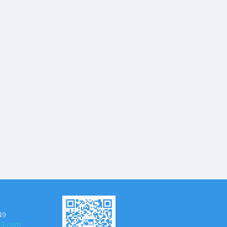
49
63.com