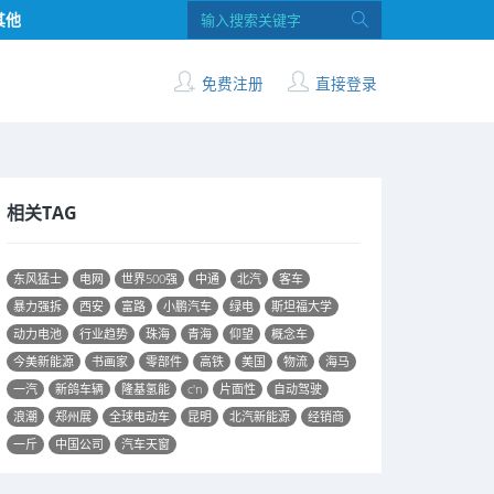
其他
免费注册
直接登录
相关TAG
东风猛士
电网
世界500强
中通
北汽
客车
暴力强拆
西安
富路
小鹏汽车
绿电
斯坦福大学
动力电池
行业趋势
珠海
青海
仰望
概念车
今美新能源
书画家
零部件
高铁
美国
物流
海马
一汽
新鸽车辆
隆基氢能
c'n
片面性
自动驾驶
浪潮
郑州展
全球电动车
昆明
北汽新能源
经销商
一斤
中国公司
汽车天窗