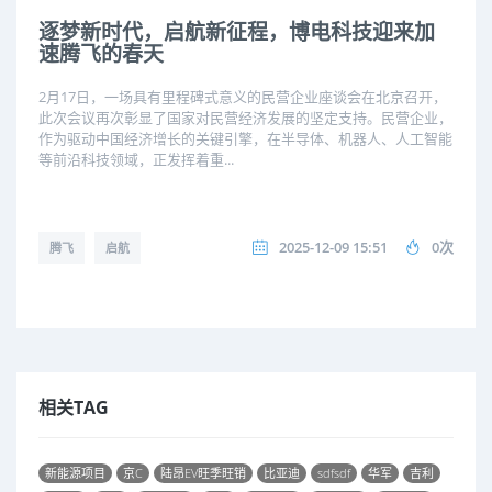
逐梦新时代，启航新征程，博电科技迎来加
速腾飞的春天
2月17日，一场具有里程碑式意义的民营企业座谈会在北京召开，
此次会议再次彰显了国家对民营经济发展的坚定支持。民营企业，
作为驱动中国经济增长的关键引擎，在半导体、机器人、人工智能
等前沿科技领域，正发挥着重...
2025-12-09 15:51
0次
腾飞
启航
相关TAG
新能源项目
京C
陆昂EV旺季旺销
比亚迪
sdfsdf
华军
吉利