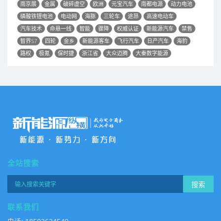
南京展
金属
破碎虚空
欧洲
元宝汽车
南都电源
动力电池
磷酸铁锂电池
电动网
海豚
三轮车
途昂
高速电动车
汽车技术
命悬一线
智能
骤降
权威认证
新能源汽车
禁售
智界S7
四轮
金乡
新能源客车
飞行汽车
日产汽车
海豹
路权
极氪
保时捷
浙江省
大众迈腾
大秦数字能源
全站搜索
搜索
联系我们