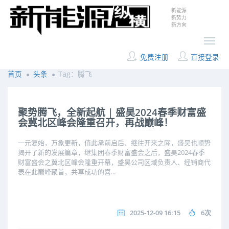
新能源
新势力
新方向
免费注册
直接登录
首页
头条
Tag：腾飞
聚势腾飞，全新起航 | 盛昊2024春季财富盛
会冀北区峰会隆重召开，再战巅峰！
一元复始，万象更新，值此承前启后、继往开来之际，盛昊也顺势
揭开了新的发展篇章，继集团春季财富盛会之后，盛昊2024春季
财富盛会之冀北区峰会隆重开幕，盛昊公司区域负责人、经销商代
表在此巅峰聚首，共享成功的喜...
2025-12-09 16:15
6次