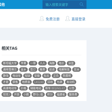
其他
免费注册
直接登录
相关TAG
斯坦福大学
苹果
一带
人人
海豚
电价
深蓝
通用雪佛兰
金乡
签订
概率
前途
电解制氢
亚洲
静海
电动车
短缺
安徽
标志
正负
购置税
才是
禁售
地质氢
LAS240
回收
包裹
发动机
高速电动车
价格
储能电站
新车 BEIJING-X7
公告
坦克3
开放
小鹏
野马U能
积分
福建省
服务费