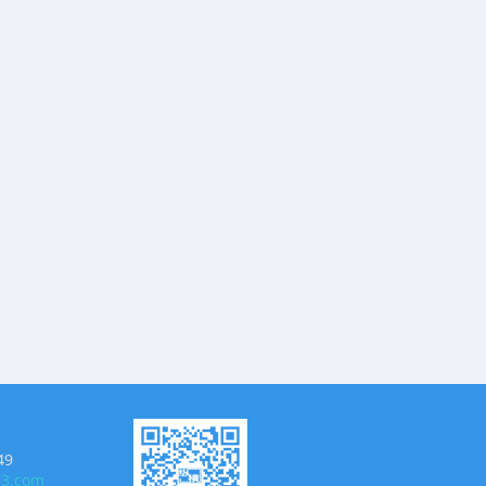
49
63.com